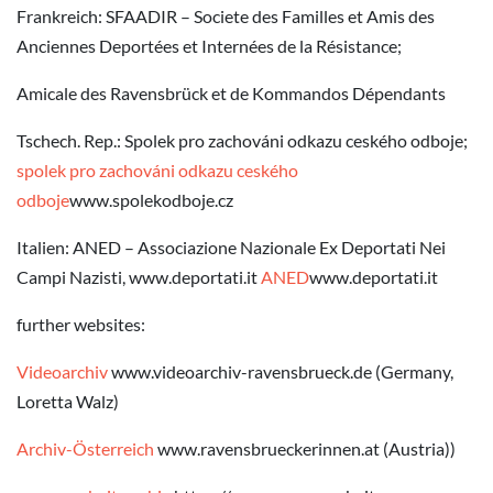
Frankreich: SFAADIR – Societe des Familles et Amis des
Anciennes Deportées et Internées de la Résistance;
Amicale des Ravensbrück et de Kommandos Dépendants
Tschech. Rep.: Spolek pro zachováni odkazu ceského odboje;
spolek pro zachováni odkazu ceského
odboje
www.spolekodboje.cz
Italien: ANED – Associazione Nazionale Ex Deportati Nei
Campi Nazisti, www.deportati.it
ANED
www.deportati.it
further websites:
Videoarchiv
www.videoarchiv-ravensbrueck.de (Germany,
Loretta Walz)
Archiv-Österreich
www.ravensbrueckerinnen.at (Austria))