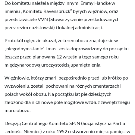
Do komitetu należeła między innymi Emmy Handke w
imieniu „Komitetu Ravensbrück” byłych więźniów, oraz
przedstawiciele VVN (Stowarzyszenie prześladowanych
przez reżim nazistowski) i lokalnej administracji.
Protokół oględzin ukazał, że teren obozu znajduje sie w
„niegodnym stanie” i musi zosta doprowadzony do porządku
jeszcze przed planowaną 12 września tego samego roku
międzynarodową uroczystością upamiętnienia.
Więźniowie, którzy zmarli bezpośrednio przed lub krótko po
wyzwoleniu, zostali pochowani na różnych cmentarzach i
polach wokół obozu. Na początku lat pie dziesiątych
założono dla nich nowe pole mogiłowe wzdłuż zewnętrznegu
muru obozu.
Decyzją Centralnego Komitetu SPJN (Socjalistyczna Partia
Jedności Niemiec) z roku 1952 o stworzeniu miejsc pamięci w