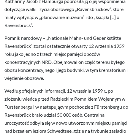
Kathariny Jacob z Hamburga poprosiła ją o jej wspomnienia
dotyczące walki i życia obozowego „Ravensbrücków”, które
miały wpłynąć w „planowanie muzeum” i do „książki [...] o
Ravensbrück”.
Pomnik narodowy – „Nationale Mahn- und Gedenkstätte
Ravensbrück“ został ostatecznie otwarty 12 września 1959
roku jako jedno z trzech miejsc pamięci obozów
koncentracyjnych NRD. Obejmował on część terenu byłego
obozu koncentracyjnego i jego budynki, w tym krematorium i
więzienie obozowe.
Według oficjalnych informacji, 12 września 1959 r., po
złożeniu wieńca przed Radzieckim Pomnikiem Wojennym w
Fürstenbergu i w nastepującym pochodzie z Fürstenbergu do
Ravensbrück brało udział 50 000 osób. Centralna
uroczystość odbyła się w nowo utworzonym miejscu pamięci
nad brzegiem jeziora Schwedtsee, gdzie na trybunie zasiadło