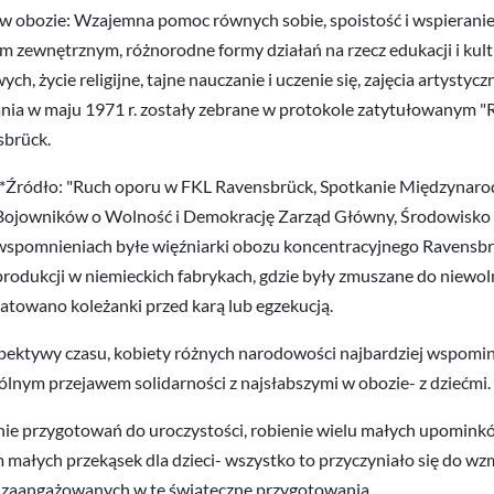
w obozie: Wzajemna pomoc równych sobie, spoistość i wspieranie 
m zewnętrznym, różnorodne formy działań na rzecz edukacji i kult
ch, życie religijne, tajne nauczanie i uczenie się, zajęcia artystycz
nia w maju 1971 r. zostały zebrane w protokole zatytułowanym "
brück.
(*Źródło: "Ruch oporu w FKL Ravensbrück, Spotkanie Międzynarodo
Bojowników o Wolność i Demokrację Zarząd Główny, Środowisko 
wspomnieniach byłe więźniarki obozu koncentracyjnego Ravensbr
produkcji w niemieckich fabrykach, gdzie były zmuszane do niewolni
ratowano koleżanki przed karą lub egzekucją.
pektywy czasu, kobiety różnych narodowości najbardziej wspomina
ólnym przejawem solidarności z najsłabszymi w obozie- z dziećmi.
ie przygotowań do uroczystości, robienie wielu małych upomin
 małych przekąsek dla dzieci- wszystko to przyczyniało się do wzm
 zaangażowanych w te świąteczne przygotowania.