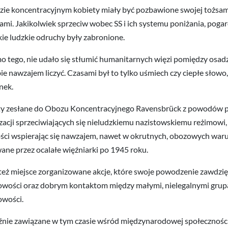
ie koncentracyjnym kobiety miały być pozbawione swojej tożsamoś
mi. Jakikolwiek sprzeciw wobec SS i ich systemu poniżania, pogar
ie ludzkie odruchy były zabronione.
 tego, nie udało się stłumić humanitarnych więzi pomiędzy osad
bie nawzajem liczyć. Czasami był to tylko uśmiech czy ciepłe słow
nek.
y zesłane do Obozu Koncentracyjnego Ravensbrück z powodów pol
zacji sprzeciwiających się nieludzkiemu nazistowskiemu reżimowi,
ci wspierając się nawzajem, nawet w okrutnych, obozowych waru
ane przez ocalałe więźniarki po 1945 roku.
też miejsce zorganizowane akcje, które swoje powodzenie zawdzię
wości oraz dobrym kontaktom między małymi, nielegalnymi grup
wości.
źnie zawiązane w tym czasie wśród międzynarodowej społeczności