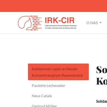
O NAS
So
Solidarność i opór w Obozie
Koncentracyjnym Ravensbrück
Ko
Paulette Lechevalier
Neus Català
Solida
Gertrud Müller