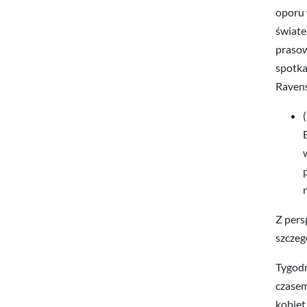
oporu 
świate
prasowy
spotka
Ravens
Z pers
szczeg
Tygodn
czasem
kobiet