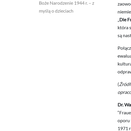
Boże Narodzenie 1944 r. – z
zaowoc
myślą o dzieciach
niemie
„
Die F
która 
są nas
Połącz
ewalua
kultur
odpraw
(
Źródł
opraco
Dr. Wa
“Fraue
oporu 
1971 r