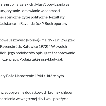
się grup harcerskich „Mury”, powiązania ze
ury, czytanie i omawianie wiadomości
ne i sceniczne, życie polityczne. Rezultaty
Resistance in Ravensbrück"/ Ruch oporu w
we Jaszowiec (Polska)- maj 1971 r.", Związek
Ravensbrück, Katowice 1972) * W swoich
ück i jego podobozów opisują też sabotowanie
czej pracy. Podają także przykłady, jak
ły Boże Narodzenie 1944 r., które było
ków, zdobywanie dodatkowych kromek chleba i
ocnienia wewnętrznej siły i woli przeżycia