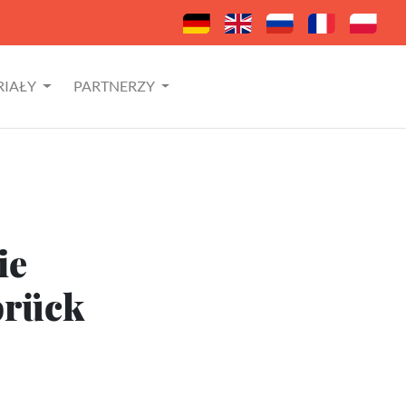
RIAŁY
PARTNERZY
ie
brück