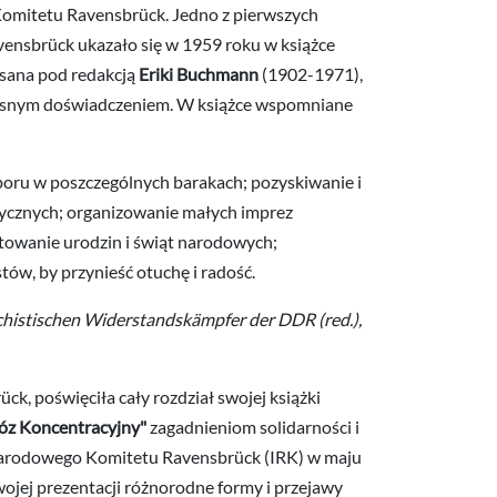
omitetu Ravensbrück. Jedno z pierwszych
ensbrück ukazało się w 1959 roku w książce
isana pod redakcją
Eriki Buchmann
(1902-1971),
własnym doświadczeniem. W książce wspomniane
oru w poszczególnych barakach; pozyskiwanie i
itycznych; organizowanie małych imprez
ętowanie urodzin i świąt narodowych;
tów, by przynieść otuchę i radość.
chistischen Widerstandskämpfer der DDR (red.),
ck, poświęciła cały rozdział swojej książki
óz Koncentracyjny"
zagadnieniom solidarności i
narodowego Komitetu Ravensbrück (IRK) w maju
ojej prezentacji różnorodne formy i przejawy