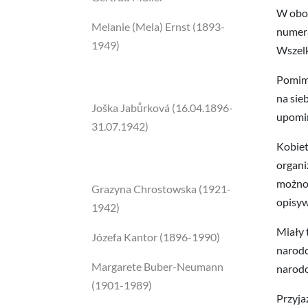
W oboz
Melanie (Mela) Ernst (1893-
numera
1949)
Wszelk
Pomimo
na sie
Joška Jabůrková (16.04.1896-
upomi
31.07.1942)
Kobiet
organi
możnoś
Grazyna Chrostowska (1921-
opisyw
1942)
Miały 
Józefa Kantor (1896-1990)
narodo
Margarete Buber-Neumann
narodo
(1901-1989)
Przyja