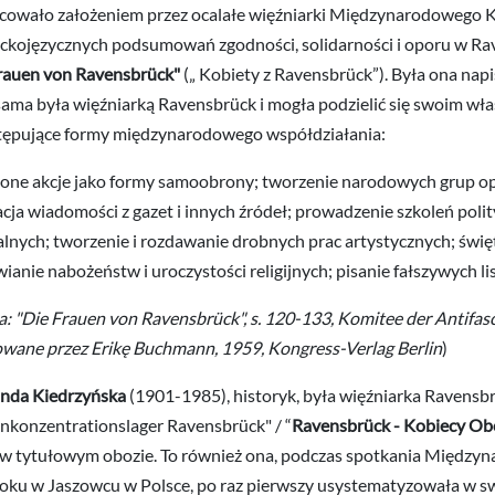
owało założeniem przez ocalałe więźniarki Międzynarodowego K
ckojęzycznych podsumowań zgodności, solidarności i oporu w Rav
rauen von Ravensbrück"
(„ Kobiety z Ravensbrück”). Była ona nap
sama była więźniarką Ravensbrück i mogła podzielić się swoim 
tępujące formy międzynarodowego współdziałania:
one akcje jako formy samoobrony; tworzenie narodowych grup op
cja wiadomości z gazet i innych źródeł; prowadzenie szkoleń pol
alnych; tworzenie i rozdawanie drobnych prac artystycznych; świ
ianie nabożeństw i uroczystości religijnych; pisanie fałszywych lis
a: "Die Frauen von Ravensbrück", s. 120-133, Komitee der Antifas
wane przez Erikę Buchmann, 1959, Kongress-Verlag Berlin
)
nda Kiedrzyńska
(1901-1985), historyk, była więźniarka Ravensbrü
nkonzentrationslager Ravensbrück" / “
Ravensbrück - Kobiecy Ob
w tytułowym obozie. To również ona, podczas spotkania Między
oku w Jaszowcu w Polsce, po raz pierwszy usystematyzowała w sw