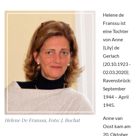
Helene de
Franssu ist
eine Tochter
von Anne
(Lily) de
Gerlach
(20.10.1923 -
02.03.2020);
Ravensbrück:
September
1944 – April
1945.
Anne van
Helene De Franssu, Foto: J. Bochat
Oost kam am
20. Oktober