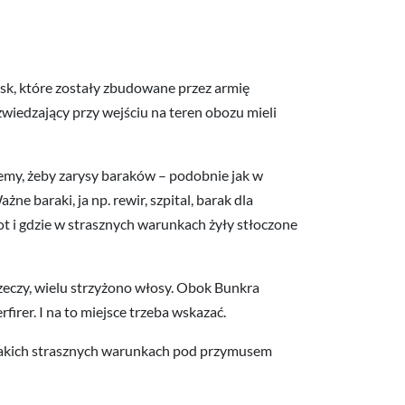
sk, które zostały zbudowane przez armię
zwiedzający przy wejściu na teren obozu mieli
jemy, żeby zarysy baraków – podobnie jak w
baraki, ja np. rewir, szpital, barak dla
iot i gdzie w strasznych warunkach żyły stłoczone
rzeczy, wielu strzyżono włosy. Obok Bunkra
irer. I na to miejsce trzeba wskazać.
 jakich strasznych warunkach pod przymusem