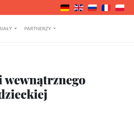
RIAŁY
PARTNERZY
ji wewnątrznego
zieckiej