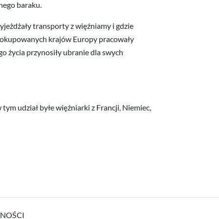
dnego baraku.
jeżdżały transporty z więźniamy i gdzie
h okupowanych krajów Europy pracowały
go życia przynosiły ubranie dla swych
ym udział byłe więźniarki z Francji, Niemiec,
TNOŚCI