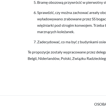
Bramę obozową przywrócić w pierwotny stan
Sprawdzić, czy można zachować areały oboz
wyładowywano zrabowane przez SS bogact
więźniarki pod strogim konwojem. Trzeba t
marznących koleżanek.
Zadecydować, co ma być z budynkami osied
Te propozycje zostały wypracowane przez delegat
Belgii, Niderlandów, Polski, Związku Radzieckiego
OSOB