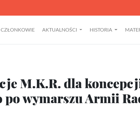
CZŁONKOWIE
AKTUALNOŚCI
HISTORIA
MATE
cje M.K.R. dla koncepc
 po wymarszu Armii Rad