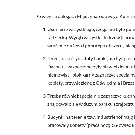
Po wizycie delegacji Międzynarodowego Komite
Usunięcie wszystkiego, czego nie było po
radziecką. Wyrąb wszystkich drzew (chociaż
wrażenie dużego i ponurego obszaru, jak np
Teren, na którym stały baraki, ma być pos
Dachau – zaznaczone były niewielkim murki
niemowląt i blok karny zaznaczyć specjalny
kobiety, przywiezione z Oświęcimia i Brzezi
Trzeba również specjalnie zaznaczyć kuchn
znajdowało się w dużym baraku szrajbsztuba
Budynki na terenie tzw. Industriehof maj
pracowały kobiety (praca nocą, SS-owiec Bin