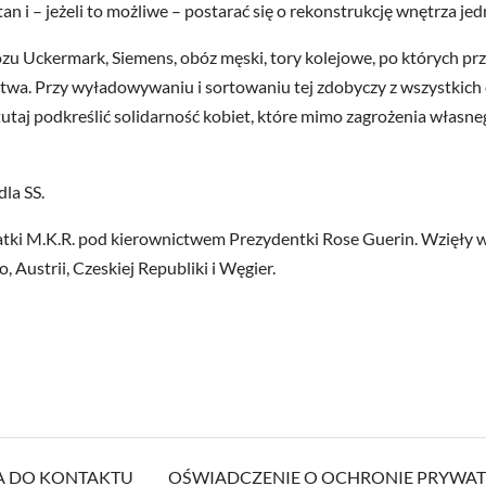
 i – jeżeli to możliwe – postarać się o rekonstrukcję wnętrza je
u Uckermark, Siemens, obóz męski, tory kolejowe, po których przy
wa. Przy wyładowywaniu i sortowaniu tej zdobyczy z wszystkic
utaj podkreślić solidarność kobiet, które mimo zagrożenia własne
la SS.
ki M.K.R. pod kierownictwem Prezydentki Rose Guerin. Wzięły w t
, Austrii, Czeskiej Republiki i Węgier.
A DO KONTAKTU
OŚWIADCZENIE O OCHRONIE PRYWA