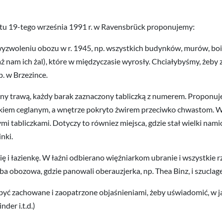
tu 19-tego września 1991 r. w Ravensbrück proponujemy:
 wyzwoleniu obozu w r. 1945, np. wszystkich budynków, murów, boi
 nam ich żal), które w międzyczasie wyrosły. Chciałybyśmy, żeby 
. w Brzezince.
iany trawą, każdy barak zaznaczony tabliczką z numerem. Proponu
em ceglanym, a wnętrze pokryto żwirem przeciwko chwastom. Ważne 
mi tabliczkami. Dotyczy to równiez miejsca, gdzie stał wielki nam
nki.
ię i łazienkę. W łaźni odbierano więźniarkom ubranie i wszystkie 
 obozowa, gdzie panowali oberauzjerka, np. Thea Binz, i szuclagerf
ą być zachowane i zaopatrzone objaśnieniami, żeby uświadomić, w
der i.t.d.)